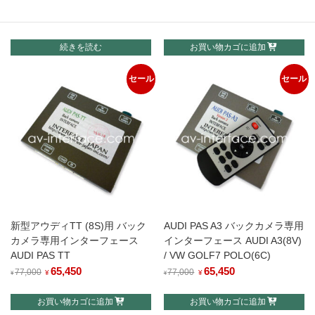
MINI
の
在
元
70,125
現
82,500
価
の
¥
¥
の
在
格
価
続きを読む
お買い物カゴに追加
価
の
は
格
格
価
¥84,700
は
セール
セール
は
格
で
¥71,995
¥82,500
は
し
で
で
¥70,125
た。
す。
し
で
た。
す。
新型アウディTT (8S)用 バック
AUDI PAS A3 バックカメラ専用
カメラ専用インターフェース
インターフェース AUDI A3(8V)
AUDI PAS TT
/ VW GOLF7 POLO(6C)
元
65,450
現
元
65,450
現
77,000
77,000
¥
¥
¥
¥
の
在
の
在
お買い物カゴに追加
お買い物カゴに追加
価
の
価
の