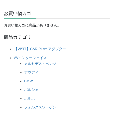
格
価
格
価
は
格
は
格
お買い物カゴ
¥77,000
は
¥77,000
は
で
¥65,450
で
¥65,450
し
で
し
で
お買い物カゴに商品がありません。
た。
す。
た。
す。
商品カテゴリー
【VISIT】CAR PLAY アダプター
AVインターフェイス
メルセデス・ベンツ
アウディ
BMW
ポルシェ
ボルボ
フォルクスワーゲン