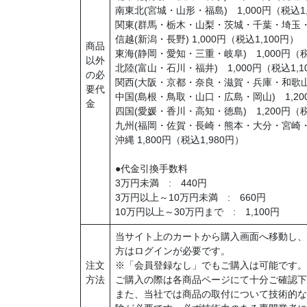
南東北(宮城・山形・福島) 1,000円（税込1,
関東(群馬・栃木・山梨・茨城・千葉・埼玉・東京
信越(新潟・長野) 1,000円（税込1,100円）
商品
東海(静岡・愛知・三重・岐阜) 1,000円（税
以外
北陸(富山・石川・福井) 1,000円（税込1,1
の必
関西(大阪・京都・奈良・滋賀・兵庫・和歌山) 
要代
中国(島根・鳥取・山口・広島・岡山) 1,200
金
四国(愛媛・香川・高知・徳島) 1,200円（税
九州(福岡・佐賀・長崎・熊本・大分・宮崎・鹿児
沖縄 1,800円（税込1,980円）
●代金引換手数料
3万円未満 : 440円
3万円以上～10万円未満 : 660円
10万円以上～30万円まで : 1,100円
当サイト上のカートから購入画面へ移動し、
方はログインが必要です。
注文
※「会員登録なし」でもご購入は可能です。
方法
ご購入の際は各商品ページにて十分ご確認下
また、当社では商品の取付について技術的な