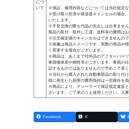
につ
いて
※保証、修理内容などについては当社規定な
※受け取り拒否や発送後キャンセルの場合、
いたします。
※不良交換の際も代品の先出しは出来ません
製品の取付、取外し工賃、送料等の費用はお
※注文確定後のキャンセルはできませんので
※画像は商品イメージです。実際の商品や情
く変更する場合がございます。
※商品は、あくまで社外品のアフターパーツ
車両個体差や相性等がございます。車両の仕
証するものではありませんので予めご了承く
※当社から購入された自動車部品の取り付け
様に発生した損害の費用負担は一切責任を負
※商品により、ディーラーで保証規定違反と
ざいます。ご了承のうえ使用ください。入庫
Facebook
X