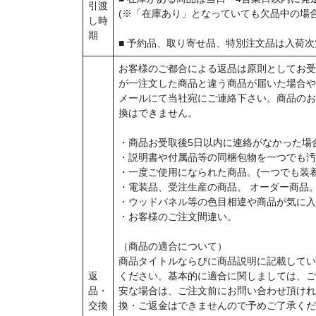
引渡
(※「在庫あり」となっていても欠品中の場
し時
期
■ 予約品、取り寄せ品、特別注文品は入荷
お客様のご都合による返品は原則としてお受
が一注文した商品と違う商品が届いた場合や
メールにて当社宛にご連絡下さい。商品のお
換はできません。
・商品お受取後5日以内に連絡がなかった場
・説明書や付属品等の同梱包物を一つでも汚
・一度ご使用になられた商品。(一つでも装
・電装品、受注生産の商品。 オーダー商品
・ウッドパネル等の色目相違や商品が気に入
・お客様のご注文間違い。
（商品の適合について）
商品タイトルならびに商品説明に記載してい
返
ください。基本的に適合に関しましては、ご
品・
安な場合は、ご注文前にお問い合わせ頂けれ
交換
換・ご返金はできませんので予めご了承くだ