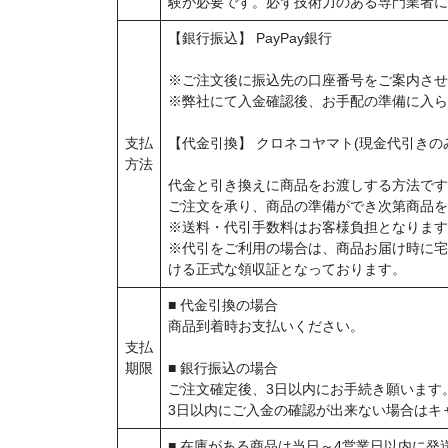
験が必要です。必ず技術力のある専門業者に
【銀行振込】 PayPay銀行
※ご注文後に振込先の口座番号をご案内させ
※弊社にて入金確認後、お手配の準備に入ら
支払
【代金引換】 クロネコヤマト(現金代引きの
方法
代金と引き換えに商品をお渡しする方法です
ご注文を承り、商品の準備ができ次第商品を
※送料・代引手数料はお客様負担となります
※代引をご利用の場合は、商品お届け時に宅
ける正式な領収証となっております。
■ 代金引換の場合
商品到着時お支払いください。
支払
期限
■ 銀行振込の場合
ご注文確定後、3日以内にお手続き願います
3日以内にご入金の確認が出来ない場合はキ
■ 在庫がある商品は当日～4営業日以内に発