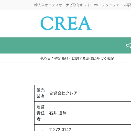
コ
ナ
輸入車オーディオ・ナビ取付キット・AVインターフェイス専
ン
ビ
テ
ゲ
ン
ー
ツ
シ
に
ョ
移
ン
動
に
HOME
特定商取引に関する法律に基づく表記
移
動
販売
合資会社クレア
業者
運営
責任
石井 勝利
者
〒272-0142