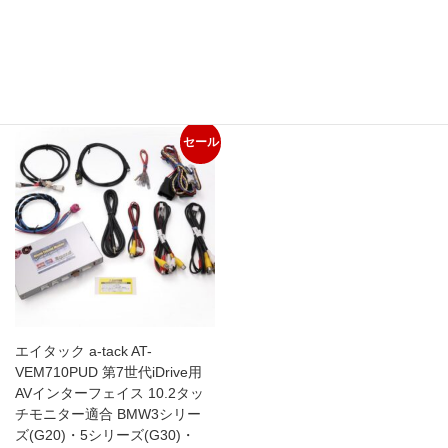
ズ(G30)・MINI
価
の
F54/55/56/57/60
格
価
元
118,085
現
124,300
¥
¥
は
格
の
在
¥84,700
は
お買い物カゴに追加
お買い物カゴに追加
価
の
で
¥71,995
格
価
し
で
セール
は
格
た。
す。
¥124,300
は
で
¥118,085
し
で
た。
す。
エイタック a-tack AT-
VEM710PUD 第7世代iDrive用
AVインターフェイス 10.2タッ
チモニター適合 BMW3シリー
ズ(G20)・5シリーズ(G30)・