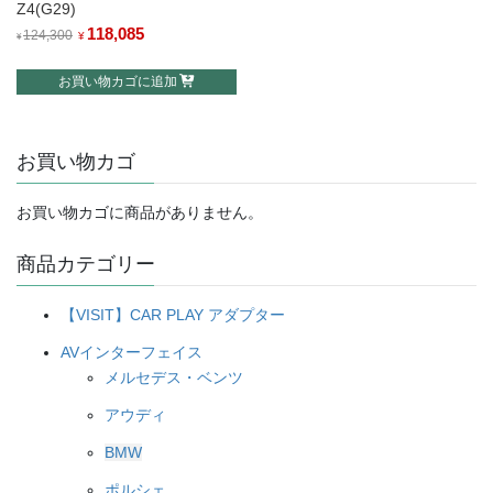
Z4(G29)
元
118,085
現
124,300
¥
¥
の
在
お買い物カゴに追加
価
の
格
価
は
格
お買い物カゴ
¥124,300
は
で
¥118,085
し
で
お買い物カゴに商品がありません。
た。
す。
商品カテゴリー
【VISIT】CAR PLAY アダプター
AVインターフェイス
メルセデス・ベンツ
アウディ
BMW
ポルシェ