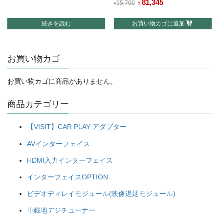
元
81,345
現
95,700
¥
¥
の
在
続きを読む
お買い物カゴに追加
価
の
格
価
は
格
お買い物カゴ
¥95,700
は
で
¥81,345
し
で
お買い物カゴに商品がありません。
た。
す。
商品カテゴリー
【VISIT】CAR PLAY アダプター
AVインターフェイス
HDMI入力インターフェイス
インターフェイスOPTION
ビデオディレイモジュール(映像遅延モジュール)
車載地デジチューナー