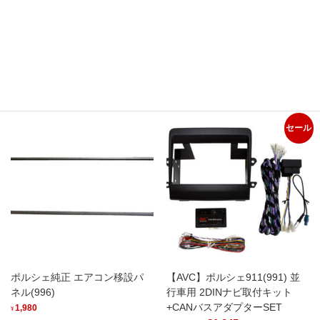
2DINカーナビ取付キット – ポ
【AVC】ポルシェ911(991) 並
ルシェ 911 (997) ブラックパネ
行車用 2DINナビ取付キット
ル 並行車対応
元
55,165
現
64,900
¥
¥
元
23,375
現
の
在
27,500
¥
¥
の
在
価
の
お買い物カゴに追加
お買い物カゴに追加
価
の
格
価
格
価
は
格
セール
は
格
¥64,900
は
¥27,500
は
で
¥55,165
で
¥23,375
し
で
し
で
た。
す。
た。
す。
ポルシェ純正 エアコン移設パ
【AVC】ポルシェ911(991) 並
ネル(996)
行車用 2DINナビ取付キット
+CANバスアダプターSET
1,980
¥