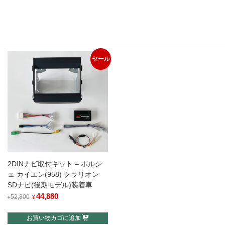
HDDナビ装着車
SDナビ(前期モデル)装着車
元
44,880
現
元
44,880
現
52,800
52,800
¥
¥
¥
¥
の
在
の
在
お買い物カゴに追加
お買い物カゴに追加
価
の
価
の
格
価
格
価
セール
は
格
は
格
¥52,800
は
¥52,800
は
で
¥44,880
で
¥44,880
し
で
し
で
た。
す。
た。
す。
2DINナビ取付キット – ポルシ
ェ カイエン(958) クラリオン
SDナビ(後期モデル)装着車
元
44,880
現
52,800
¥
¥
の
在
お買い物カゴに追加
価
の