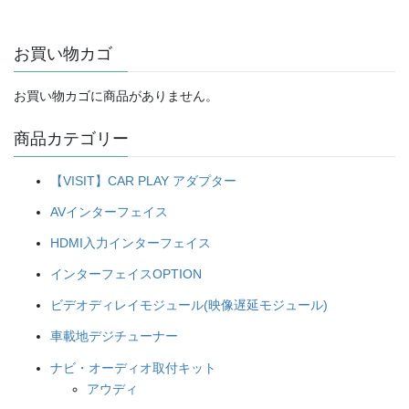
格
価
は
格
お買い物カゴ
¥52,800
は
で
¥44,880
し
で
お買い物カゴに商品がありません。
た。
す。
商品カテゴリー
【VISIT】CAR PLAY アダプター
AVインターフェイス
HDMI入力インターフェイス
インターフェイスOPTION
ビデオディレイモジュール(映像遅延モジュール)
車載地デジチューナー
ナビ・オーディオ取付キット
アウディ