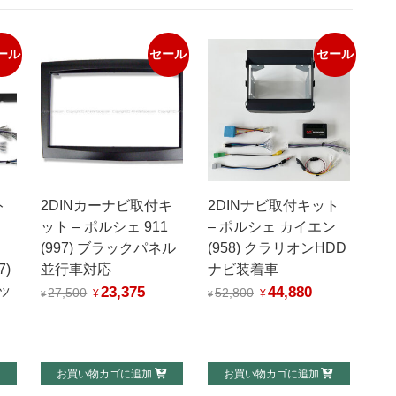
ール
セール
セール
ト
2DINカーナビ取付キ
2DINナビ取付キット
ット – ポルシェ 911
– ポルシェ カイエン
(997) ブラックパネル
(958) クラリオンHDD
7)
並行車対応
ナビ装着車
ッ
23,375
44,880
元
現
元
現
27,500
52,800
¥
¥
¥
¥
の
在
の
在
価
の
価
の
格
価
格
価
お買い物カゴに追加
お買い物カゴに追加
は
格
は
格