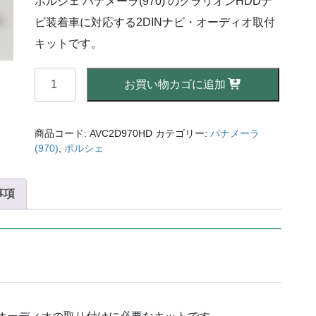
ポルシェ パナメーラ(970) のクラリオンHDDナ
格
価
は
格
ビ装着車に対応する2DINナビ・オーディオ取付
¥52,800
は
で
¥44,880
キットです。
し
で
た。
す。
2DIN
お買い物カゴに追加
ナ
ビ
取
商品コード:
AVC2D970HD
カテゴリー:
パナメーラ
付
(970)
,
ポルシェ
キ
ッ
事項
ト
-
ポ
ル
シ
ェ
パ
ナ