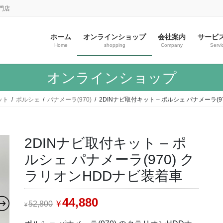
門店
ホーム
オンラインショップ
会社案内
サービ
Home
shopping
Company
Servi
オンラインショップ
ット
ポルシェ
パナメーラ(970)
2DINナビ取付キット – ポルシェ パナメーラ(
2DINナビ取付キット – ポ
ルシェ パナメーラ(970) ク
ラリオンHDDナビ装着車
元
44,880
現
¥
52,800
¥
の
在
価
の