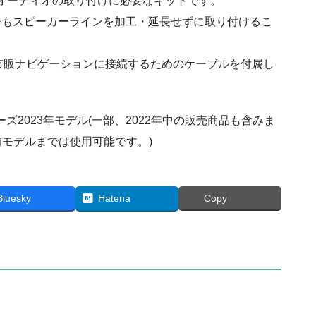
ーオーディオの取り付けに必要なキットです。
メ
でもスピーカーラインを加工・延長せずに取り付けるこ
ー
ラ
(970)
市販ナビゲーションに接続するためのケーブルを付属し
ク
ラ
リ
aシリーズ2023年モデル(一部、2022年中の販売商品も含みま
オ
以前モデルまでは使用可能です。)
ン
HDD
ナ
Bluesky
Hatena
Copy
ビ
装
着
車
個