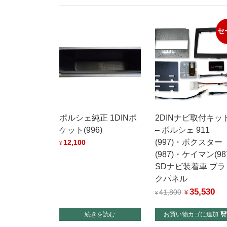
セ
ポルシェ純正 1DINポ
2DINナビ取付キッ
ケット(996)
– ポルシェ 911
(997)・ボクスター
12,100
¥
(987)・ケイマン(98
SDナビ装着車 ブラ
クパネル
35,530
元
現
41,800
¥
¥
の
在
続きを読む
お買い物カゴに追加
価
の