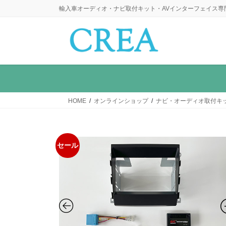
コ
ナ
輸入車オーディオ・ナビ取付キット・AVインターフェイス専
ン
ビ
テ
ゲ
ン
ー
ツ
シ
に
ョ
移
ン
動
に
HOME
オンラインショップ
ナビ・オーディオ取付キ
移
動
セール