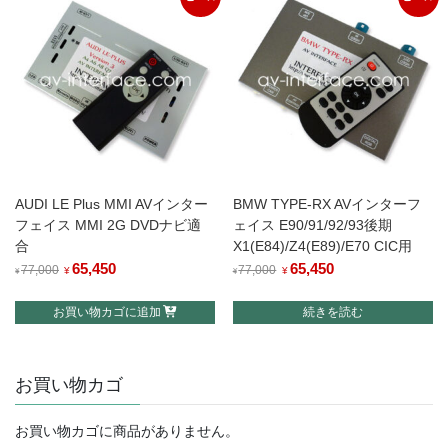
¥77,000
は
¥84,700
は
で
¥65,450
で
¥71,995
し
で
し
で
た。
す。
た。
す。
AUDI LE Plus MMI AVインター
BMW TYPE-RX AVインターフ
フェイス MMI 2G DVDナビ適
ェイス E90/91/92/93後期
合
X1(E84)/Z4(E89)/E70 CIC用
元
65,450
現
元
65,450
現
77,000
77,000
¥
¥
¥
¥
の
在
の
在
お買い物カゴに追加
続きを読む
価
の
価
の
格
価
格
価
は
格
は
格
お買い物カゴ
¥77,000
は
¥77,000
は
で
¥65,450
で
¥65,450
し
で
し
で
お買い物カゴに商品がありません。