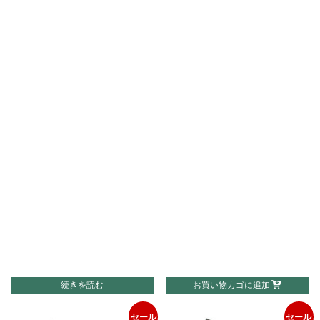
応
個
セール
セール
BENZフロント/バックカメラ専
BENZ TYPE-SX AVインターフ
用AVインターフェース BENZ
ェイス W204前期 W221前期
PAS BC SLKクラス（W172）
W212前期
元
65,450
現
元
71,995
現
77,000
84,700
¥
¥
¥
¥
の
在
の
在
続きを読む
お買い物カゴに追加
価
の
価
の
格
価
格
価
セール
セール
は
格
は
格