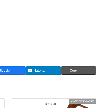
Bluesky
Hatena
Copy
VIANO/V350/(W639)
次の記事