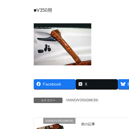
■V350用
Facebook
X
VIANO/V350/(W639)
カテゴリー
VIANO/V350/(W639)
前の記事