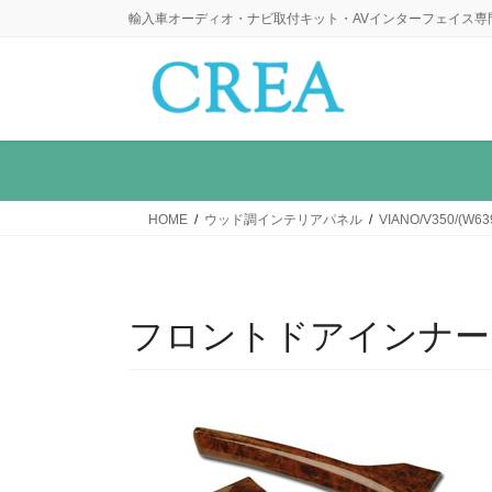
コ
ナ
輸入車オーディオ・ナビ取付キット・AVインターフェイス専
ン
ビ
テ
ゲ
ン
ー
ツ
シ
に
ョ
移
ン
動
に
HOME
ウッド調インテリアパネル
VIANO/V350/(W63
移
動
フロントドアインナー