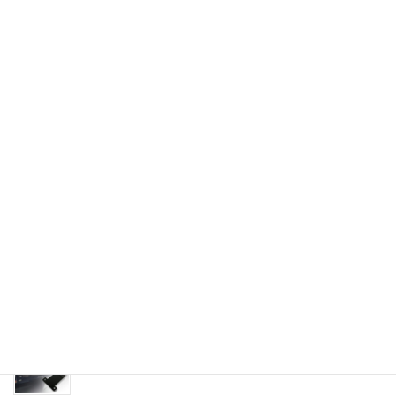
【夏季休業のお知らせ】
新製品 VISIT ELA-V15S 発売のお知らせ
VISIT・AVインターフェイス新製品のご案内
インターフェイスジャパン社製品の価格変更のお知らせ
VISITの新製品「ELA-V12」が発売されました
【夏季休業のお知らせ】
【AVC】ベンツ Sクラス(W223)専用 リアモニタース
テーを発売！