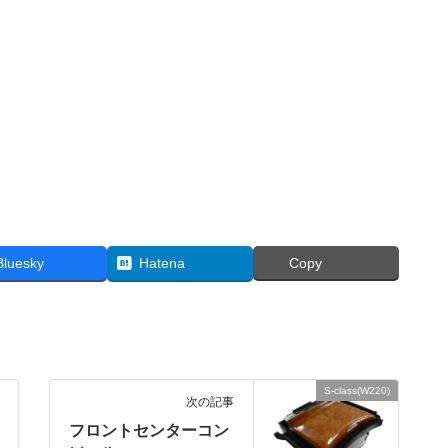
Bluesky
Hatena
Copy
S-class(W220)
次の記事
フロントセンターコン