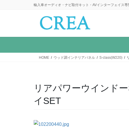
コ
ナ
輸入車オーディオ・ナビ取付キット・AVインターフェイス専
ン
ビ
テ
ゲ
ン
ー
ツ
シ
に
ョ
移
ン
動
に
HOME
ウッド調インテリアパネル
S-class(W220)
移
動
リアパワーウインドー
イSET