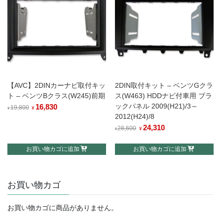
で
¥18,700
で
¥16,830
し
で
し
で
た。
す。
た。
す。
【AVC】2DINカーナビ取付キッ
2DIN取付キット – ベンツGクラ
ト – ベンツBクラス(W245)前期
ス(W463) HDDナビ付車用 ブラ
ックパネル 2009(H21)/3～
元
16,830
現
19,800
¥
¥
2012(H24)/8
の
在
元
24,310
現
28,600
価
の
¥
¥
の
在
格
価
お買い物カゴに追加
お買い物カゴに追加
価
の
は
格
格
価
¥19,800
は
は
格
で
¥16,830
お買い物カゴ
¥28,600
は
し
で
で
¥24,310
た。
す。
し
で
お買い物カゴに商品がありません。
た。
す。