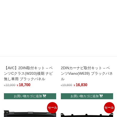
セール
セール
【AVC】2DIN取付キット – ベ
2DINカーナビ取付キット – ベ
ンツCクラス(W203)後期 ナビ
ンツViano(W639) ブラックパネ
無し車用 ブラックパネル
ル
元
18,700
現
元
16,830
現
22,000
19,800
¥
¥
¥
¥
の
在
の
在
お買い物カゴに追加
お買い物カゴに追加
価
の
価
の
格
価
格
価
セール
セール
は
格
は
格
¥22,000
は
¥19,800
は