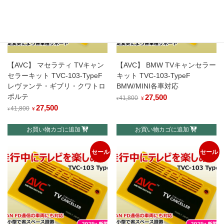
【AVC】 マセラティ TVキャン
【AVC】 BMW TVキャンセラー
セラーキット TVC-103-TypeF
キット TVC-103-TypeF
レヴァンテ・ギブリ・クワトロ
BMW/MINI各車対応
ポルテ
元
27,500
現
41,800
¥
¥
元
27,500
現
の
在
41,800
¥
¥
の
在
価
の
お買い物カゴに追加
お買い物カゴに追加
価
の
格
価
格
価
は
格
セール
セール
は
格
¥41,800
は
¥41,800
は
で
¥27,500
で
¥27,500
し
で
し
で
た。
す。
た。
す。