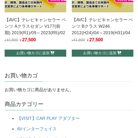
【AVC】テレビキャンセラー ベ
【AVC】テレビキャンセラー ベ
ンツ Aクラスセダン V177(前
ンツ Bクラス W246
期) 2019(R1)/09～2023(R5)/02
2012(H24)/04～2019(H31)/04
元
27,500
現
元
27,500
現
41,800
41,800
¥
¥
¥
¥
の
在
の
在
お買い物カゴに追加
お買い物カゴに追加
価
の
価
の
格
価
格
価
は
格
は
格
お買い物カゴ
¥41,800
は
¥41,800
は
で
¥27,500
で
¥27,500
し
で
し
で
お買い物カゴに商品がありません。
た。
す。
た。
す。
商品カテゴリー
【VISIT】CAR PLAY アダプター
AVインターフェイス