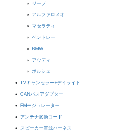
ジープ
アルファロメオ
マセラティ
ベントレー
BMW
アウディ
ポルシェ
TVキャンセラー+デイライト
CANバスアダプター
FMモジュレーター
アンテナ変換コード
スピーカー電源ハーネス