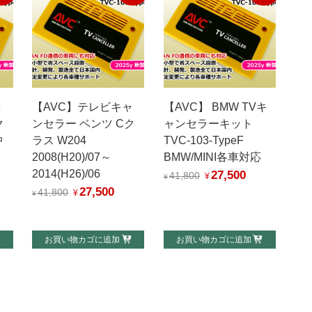
ャ
【AVC】テレビキャ
【AVC】 BMW TVキ
ク
ンセラー ベンツ Cク
ャンセラーキット
中
ラス W204
TVC-103-TypeF
2008(H20)/07～
BMW/MINI各車対応
2014(H26)/06
27,500
元
現
41,800
¥
¥
27,500
元
現
の
在
41,800
¥
¥
の
在
価
の
価
の
格
価
お買い物カゴに追加
お買い物カゴに追加
格
価
は
格
は
格
¥41,800
は
¥41,800
は
で
¥27,500
,500
で
¥27,500
し
で