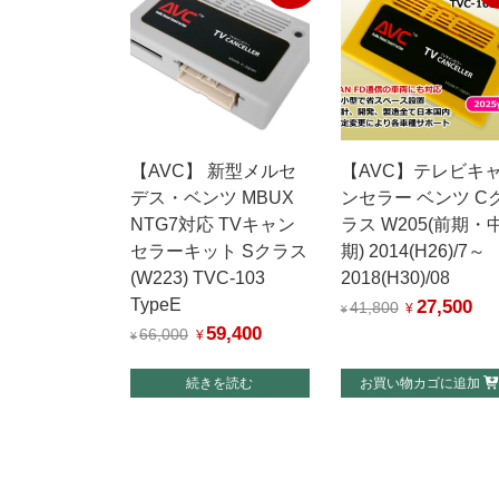
【AVC】 新型メルセ
【AVC】テレビキ
デス・ベンツ MBUX
ンセラー ベンツ C
NTG7対応 TVキャン
ラス W205(前期・
セラーキット Sクラス
期) 2014(H26)/7～
(W223) TVC-103
2018(H30)/08
TypeE
27,500
元
現
41,800
¥
¥
59,400
元
現
の
在
66,000
¥
¥
の
在
価
の
続きを読む
お買い物カゴに追加
価
の
格
価
格
価
は
格
は
格
¥41,800
は
¥66,000
は
で
¥27