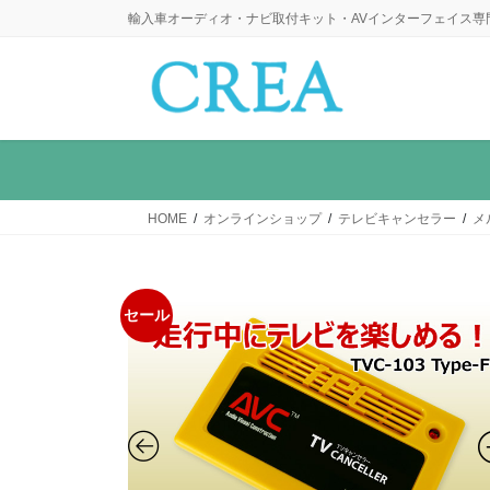
コ
ナ
輸入車オーディオ・ナビ取付キット・AVインターフェイス専
ン
ビ
テ
ゲ
ン
ー
ツ
シ
に
ョ
移
ン
動
に
HOME
オンラインショップ
テレビキャンセラー
メ
移
動
セール