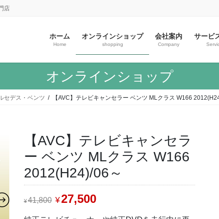
門店
ホーム
オンラインショップ
会社案内
サービ
Home
shopping
Company
Servi
オンラインショップ
ルセデス・ベンツ
【AVC】テレビキャンセラー ベンツ MLクラス W166 2012(H24
【AVC】テレビキャンセラ
ー ベンツ MLクラス W166
2012(H24)/06～
元
27,500
現
¥
41,800
¥
の
在
価
の