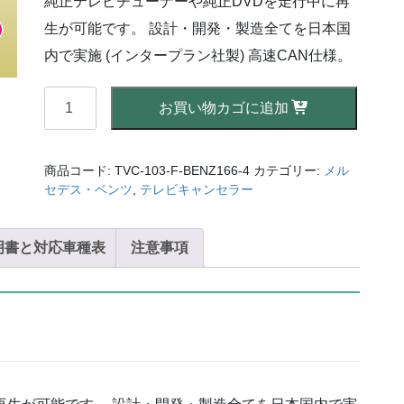
純正テレビチューナーや純正DVDを走行中に再
格
価
は
格
生が可能です。 設計・開発・製造全てを日本国
¥41,800
は
で
¥27,500
内で実施 (インタープラン社製) 高速CAN仕様。
し
で
た。
す。
【AVC】
お買い物カゴに追加
テ
レ
ビ
商品コード:
TVC-103-F-BENZ166-4
カテゴリー:
メル
キ
セデス・ベンツ
,
テレビキャンセラー
ャ
ン
明書と対応車種表
セ
注意事項
ラ
ー
ベ
ン
ツ
ML
ク