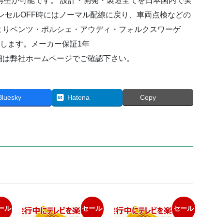
再生が可能です。 設計・開発・製造全てを日本国内で実
ラ
キャンセルOFF時にはノーマル配線に戻り、車両点検などの
ス
よりベンツ・ポルシェ・アウディ・フォルクスワーゲ
W166
2012(H24)/06
致します。メーカー保証1年
～
細は弊社ホームページでご確認下さい。
個
Bluesky
Hatena
Copy
ール
セール
セール