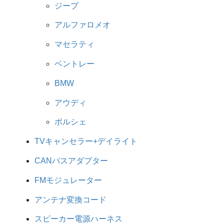
ジープ
アルファロメオ
マセラティ
ベントレー
BMW
アウディ
ポルシェ
TVキャンセラー+デイライト
CANバスアダプター
FMモジュレーター
アンテナ変換コード
スピーカー電源ハーネス