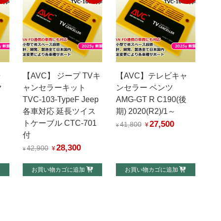
ャ
【AVC】 ジープ TVキ
【AVC】テレビキャ
ク
ャンセラーキット
ンセラー ベンツ
TVC-103-TypeF Jeep
AMG-GT R C190(後
各車対応 延長ツイス
期) 2020(R2)/1～
トケーブル CTC-701
27,500
元
現
41,800
¥
¥
付
の
在
28,300
元
現
42,900
¥
価
の
¥
の
在
格
価
お買い物カゴに追加
お買い物カゴに追加
価
の
は
格
格
価
¥41,800
は
は
格
で
¥27,500
¥42,900
は
,500
し
で