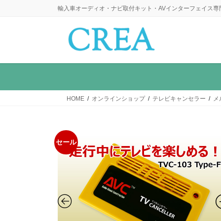
コ
ナ
輸入車オーディオ・ナビ取付キット・AVインターフェイス専
ン
ビ
テ
ゲ
ン
ー
ツ
シ
に
ョ
移
ン
動
に
HOME
オンラインショップ
テレビキャンセラー
メ
移
動
セール