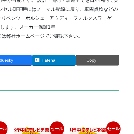
再生が可能です。 設計・開発・製造全てを日本国内で実
ラ
キャンセルOFF時にはノーマル配線に戻り、車両点検などの
ス
よりベンツ・ポルシェ・アウディ・フォルクスワーゲ
X204
2008(H20)
致します。メーカー保証1年
～
細は弊社ホームページでご確認下さい。
2015(H27)/06
個
Bluesky
Hatena
Copy
ール
セール
セール