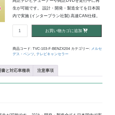
純正テレビチューナーや純正DVDを走行中に再
格
価
は
格
生が可能です。 設計・開発・製造全てを日本国
¥41,800
は
で
¥27,500
内で実施 (インタープラン社製) 高速CAN仕様。
し
で
た。
す。
【AVC】
お買い物カゴに追加
テ
レ
ビ
商品コード:
TVC-103-F-BENZX204
カテゴリー:
メルセ
キ
デス・ベンツ
,
テレビキャンセラー
ャ
ン
明書と対応車種表
セ
注意事項
ラ
ー
ベ
ン
ツ
GLK
ク