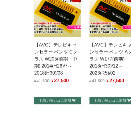
【AVC】テレビキャ
【AVC】テレビキ
ンセラー ベンツ Cク
ンセラー ベンツ A
ラス W205(前期・中
ラス W177(前期)
期) 2014(H26)/7～
2018(H30)/12～
2018(H30)/08
2023(R5)/02
27,500
27,500
元
現
元
現
41,800
41,800
¥
¥
¥
¥
の
在
の
在
価
の
価
の
お買い物カゴに追加
お買い物カゴに追加
格
価
格
価
は
格
は
格
¥41,800
は
¥41,800
は
で
¥27,500
で
¥27