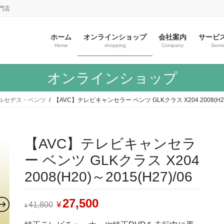
門店
ホーム
オンラインショップ
会社案内
サービ
Home
shopping
Company
Servi
オンラインショップ
ルセデス・ベンツ
【AVC】テレビキャンセラー ベンツ GLKクラス X204 2008(H20)～
【AVC】テレビキャンセラ
ー ベンツ GLKクラス X204
2008(H20)～2015(H27)/06
元
27,500
現
¥
41,800
¥
の
在
価
の