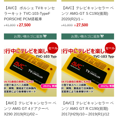
【AVC】 ポルシェ TVキャンセ
【AVC】テレビキャンセラー ベ
ラーキット TVC-103-TypeF
ンツ AMG-GT S C190(後期)
PORSCHE PCM搭載車
2020(R2)/1～
元
27,500
現
元
27,500
現
41,800
41,800
¥
¥
¥
¥
の
在
の
在
お買い物カゴに追加
お買い物カゴに追加
価
の
価
の
格
価
格
価
セール
セール
は
格
は
格
¥41,800
は
¥41,800
は
で
¥27,500
で
¥27,500
し
で
し
で
た。
す。
た。
す。
【AVC】テレビキャンセラー ベ
【AVC】テレビキャンセラー ベ
ンツ AMG GT 4ドアクーペ
ンツ AMG GT R C190(前期)
X290 2019(R1)/02～
2017(H29)/10～2019(R1)/12