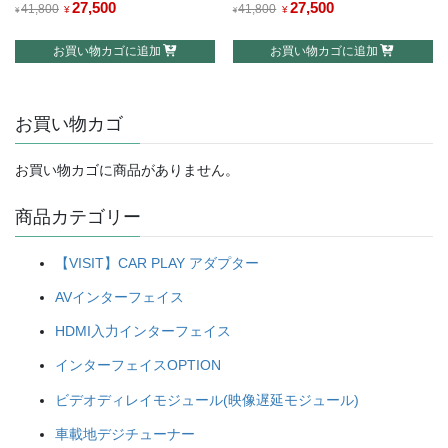
元
27,500
現
元
27,500
現
41,800
41,800
¥
¥
¥
¥
の
在
の
在
お買い物カゴに追加
お買い物カゴに追加
価
の
価
の
格
価
格
価
は
格
は
格
お買い物カゴ
¥41,800
は
¥41,800
は
で
¥27,500
で
¥27,500
し
で
し
で
お買い物カゴに商品がありません。
た。
す。
た。
す。
商品カテゴリー
【VISIT】CAR PLAY アダプター
AVインターフェイス
HDMI入力インターフェイス
インターフェイスOPTION
ビデオディレイモジュール(映像遅延モジュール)
車載地デジチューナー