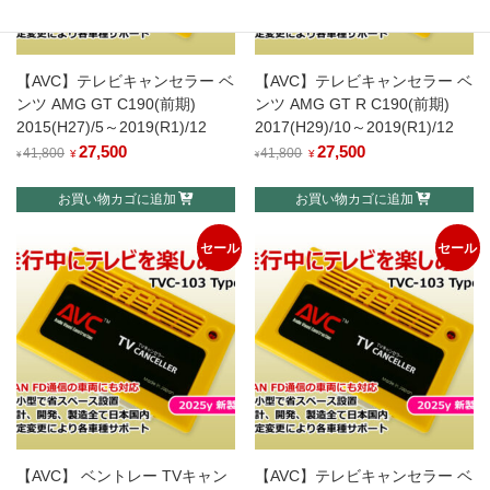
【AVC】テレビキャンセラー ベ
【AVC】テレビキャンセラー ベ
ンツ AMG GT C190(前期)
ンツ AMG GT R C190(前期)
2015(H27)/5～2019(R1)/12
2017(H29)/10～2019(R1)/12
元
27,500
現
元
27,500
現
41,800
41,800
¥
¥
¥
¥
の
在
の
在
お買い物カゴに追加
お買い物カゴに追加
価
の
価
の
格
価
格
価
セール
セール
は
格
は
格
¥41,800
は
¥41,800
は
で
¥27,500
で
¥27,500
し
で
し
で
た。
す。
た。
す。
【AVC】 ベントレー TVキャン
【AVC】テレビキャンセラー ベ