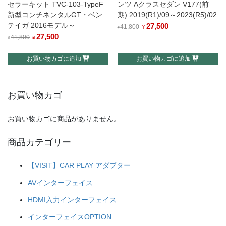
セラーキット TVC-103-TypeF
ンツ Aクラスセダン V177(前
新型コンチネンタルGT・ベン
期) 2019(R1)/09～2023(R5)/02
テイガ 2016モデル～
元
27,500
現
41,800
¥
¥
元
27,500
現
の
在
41,800
¥
¥
の
在
価
の
お買い物カゴに追加
お買い物カゴに追加
価
の
格
価
格
価
は
格
は
格
¥41,800
は
お買い物カゴ
¥41,800
は
で
¥27,500
で
¥27,500
し
で
し
で
お買い物カゴに商品がありません。
た。
す。
た。
す。
商品カテゴリー
【VISIT】CAR PLAY アダプター
AVインターフェイス
HDMI入力インターフェイス
インターフェイスOPTION