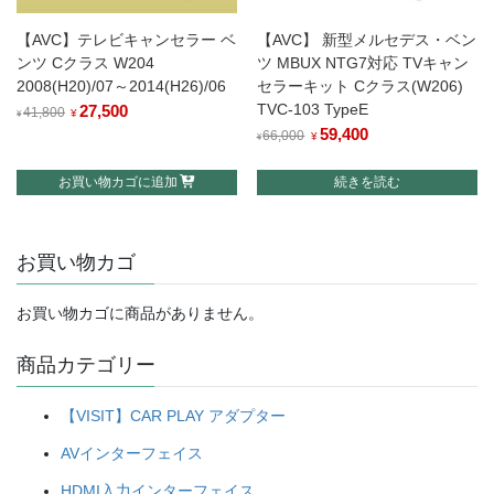
【AVC】テレビキャンセラー ベ
【AVC】 新型メルセデス・ベン
ンツ Cクラス W204
ツ MBUX NTG7対応 TVキャン
2008(H20)/07～2014(H26)/06
セラーキット Cクラス(W206)
TVC-103 TypeE
元
27,500
現
41,800
¥
¥
元
59,400
現
の
在
66,000
¥
¥
の
在
価
の
お買い物カゴに追加
続きを読む
価
の
格
価
格
価
は
格
は
格
¥41,800
は
お買い物カゴ
¥66,000
は
で
¥27,500
で
¥59,400
し
で
し
で
お買い物カゴに商品がありません。
た。
す。
た。
す。
商品カテゴリー
【VISIT】CAR PLAY アダプター
AVインターフェイス
HDMI入力インターフェイス