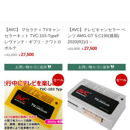
【AVC】 マセラティ TVキャン
【AVC】テレビキャンセラー ベ
セラーキット TVC-103-TypeF
ンツ AMG-GT S C190(後期)
レヴァンテ・ギブリ・クワトロ
2020(R2)/1～
ポルテ
元
27,500
現
41,800
¥
¥
元
27,500
現
の
在
41,800
¥
¥
の
在
価
の
お買い物カゴに追加
お買い物カゴに追加
価
の
格
価
格
価
は
格
セール
セール
は
格
¥41,800
は
¥41,800
は
で
¥27,500
で
¥27,500
し
で
し
で
た。
す。
た。
す。