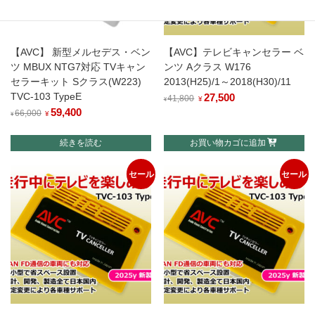
【AVC】 新型メルセデス・ベン
【AVC】テレビキャンセラー ベ
ツ MBUX NTG7対応 TVキャン
ンツ Aクラス W176
セラーキット Sクラス(W223)
2013(H25)/1～2018(H30)/11
TVC-103 TypeE
元
27,500
現
41,800
¥
¥
元
59,400
現
の
在
66,000
¥
¥
の
在
価
の
続きを読む
お買い物カゴに追加
価
の
格
価
格
価
は
格
セール
セール
は
格
¥41,800
は
¥66,000
は
で
¥27,500
で
¥59,400
し
で
し
で
た。
す。
た。
す。