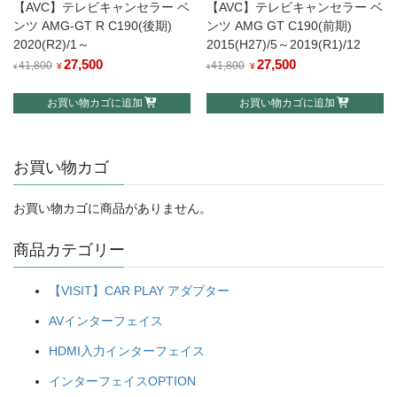
【AVC】テレビキャンセラー ベ
【AVC】テレビキャンセラー ベ
ンツ AMG-GT R C190(後期)
ンツ AMG GT C190(前期)
2020(R2)/1～
2015(H27)/5～2019(R1)/12
元
27,500
現
元
27,500
現
41,800
41,800
¥
¥
¥
¥
の
在
の
在
お買い物カゴに追加
お買い物カゴに追加
価
の
価
の
格
価
格
価
は
格
は
格
お買い物カゴ
¥41,800
は
¥41,800
は
で
¥27,500
で
¥27,500
し
で
し
で
お買い物カゴに商品がありません。
た。
す。
た。
す。
商品カテゴリー
【VISIT】CAR PLAY アダプター
AVインターフェイス
HDMI入力インターフェイス
インターフェイスOPTION