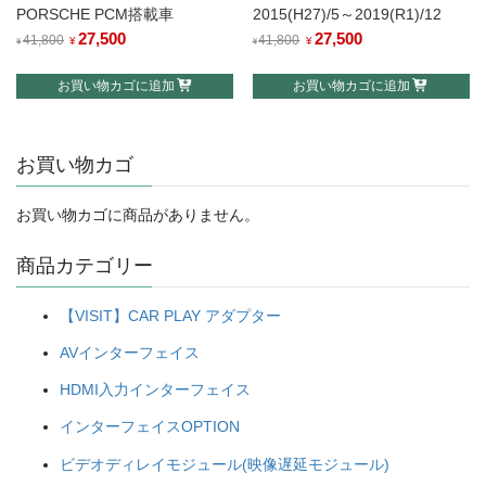
PORSCHE PCM搭載車
2015(H27)/5～2019(R1)/12
元
27,500
現
元
27,500
現
41,800
41,800
¥
¥
¥
¥
の
在
の
在
お買い物カゴに追加
お買い物カゴに追加
価
の
価
の
格
価
格
価
は
格
は
格
お買い物カゴ
¥41,800
は
¥41,800
は
で
¥27,500
で
¥27,500
し
で
し
で
お買い物カゴに商品がありません。
た。
す。
た。
す。
商品カテゴリー
【VISIT】CAR PLAY アダプター
AVインターフェイス
HDMI入力インターフェイス
インターフェイスOPTION
ビデオディレイモジュール(映像遅延モジュール)