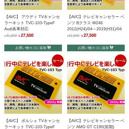
【AVC】 アウディ TVキャンセ
【AVC】テレビキャンセラー ベ
ラーキット TVC-103-TypeF
ンツ Bクラス W246
Audi各車対応
2012(H24)/04～2019(H31)/04
元
27,500
現
元
27,500
現
41,800
41,800
¥
¥
¥
¥
の
在
の
在
お買い物カゴに追加
お買い物カゴに追加
価
の
価
の
格
価
格
価
セール
セール
は
格
は
格
¥41,800
は
¥41,800
は
で
¥27,500
で
¥27,500
し
で
し
で
た。
す。
た。
す。
【AVC】 ポルシェ TVキャンセ
【AVC】テレビキャンセラー ベ
ラーキット TVC-103-TypeF
ンツ AMG GT C190(前期)