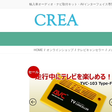
コ
ナ
輸入車オーディオ・ナビ取付キット・AVインターフェイス専
ン
ビ
テ
ゲ
ン
ー
ツ
シ
に
ョ
移
ン
動
に
HOME
オンラインショップ
テレビキャンセラー
メ
移
動
セール