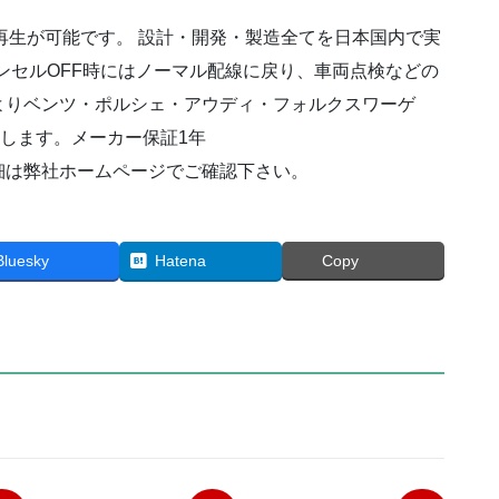
B
ク
再生が可能です。 設計・開発・製造全てを日本国内で実
ラ
キャンセルOFF時にはノーマル配線に戻り、車両点検などの
ス
よりベンツ・ポルシェ・アウディ・フォルクスワーゲ
W247(前
期)
致します。メーカー保証1年
2019(R1)/06
細は弊社ホームページでご確認下さい。
～
2023(R5)/3
個
Bluesky
Hatena
Copy