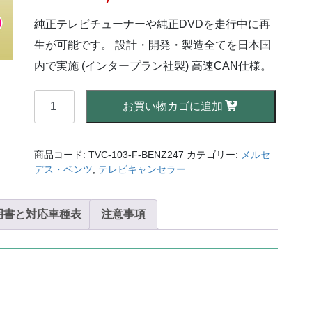
の
在
価
の
純正テレビチューナーや純正DVDを走行中に再
格
価
は
格
生が可能です。 設計・開発・製造全てを日本国
¥41,800
は
で
¥27,500
内で実施 (インタープラン社製) 高速CAN仕様。
し
で
た。
す。
【AVC】
お買い物カゴに追加
テ
レ
ビ
商品コード:
TVC-103-F-BENZ247
カテゴリー:
メルセ
キ
デス・ベンツ
,
テレビキャンセラー
ャ
ン
明書と対応車種表
セ
注意事項
ラ
ー
ベ
ン
ツ