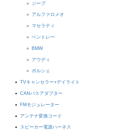
ジープ
アルファロメオ
マセラティ
ベントレー
BMW
アウディ
ポルシェ
TVキャンセラー+デイライト
CANバスアダプター
FMモジュレーター
アンテナ変換コード
スピーカー電源ハーネス