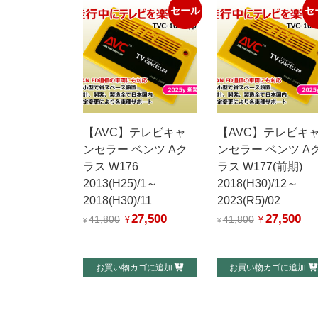
セール
セ
【AVC】テレビキャ
【AVC】テレビキ
ンセラー ベンツ Aク
ンセラー ベンツ A
ラス W176
ラス W177(前期)
2013(H25)/1～
2018(H30)/12～
2018(H30)/11
2023(R5)/02
27,500
27,500
元
現
元
現
41,800
41,800
¥
¥
¥
¥
の
在
の
在
価
の
価
の
お買い物カゴに追加
お買い物カゴに追加
格
価
格
価
は
格
は
格
¥41,800
は
¥41,800
は