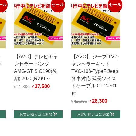
ール
セール
セール
ャ
【AVC】テレビキャ
【AVC】 ジープ TVキ
ク
ンセラー ベンツ
ャンセラーキット
AMG-GT S C190(後
TVC-103-TypeF Jeep
期) 2020(R2)/1～
各車対応 延長ツイス
27,500
トケーブル CTC-701
元
現
41,800
¥
¥
付
の
在
28,300
元
現
42,900
価
の
¥
¥
の
在
格
価
お買い物カゴに追加
お買い物カゴに追加
価
の
は
格
格
価
¥41,800
は
は
格
で
¥27,500